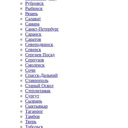
Рубцовск
Рыбинск
Рязань
Салават
Самара
Санкт-Петербург
Саранск
Саратов
Северодвинск
Северск
Сергиев Посад
Серпухов
Смоленск
Сочи
Спасск-Дальний
Ставрополь
Старый Оскол
Стерлитамак
Сургут
Сызрань
Сыктывкар
Таганрог
Тамбов
Тверь
Тобольск