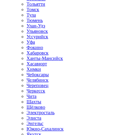
Тольятти
Томск
Тула
Тюмень
Улан-Удэ
Ульяновск
Уссурийск
Уфа
Фокино
Хабаровск
Ханты-Мансийск
Хасавюрт
Химки
Чебоксары
Челябинск
Череповец
Черкесск
Чита
Шахты
Щёлково
Электросталь
Элиста
Энгельс
Южно-Сахалинск
Якутск