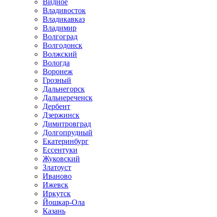
Видное
Владивосток
Владикавказ
Владимир
Волгоград
Волгодонск
Волжский
Вологда
Воронеж
Грозный
Дальнегорск
Дальнереченск
Дербент
Дзержинск
Димитровград
Долгопрудный
Екатеринбург
Ессентуки
Жуковский
Златоуст
Иваново
Ижевск
Иркутск
Йошкар-Ола
Казань