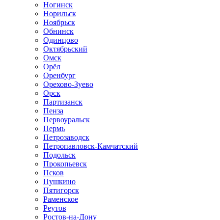
Ногинск
Норильск
Ноябрьск
Обнинск
Одинцово
Октябрьский
Омск
Орёл
Оренбург
Орехово-Зуево
Орск
Партизанск
Пенза
Первоуральск
Пермь
Петрозаводск
Петропавловск-Камчатский
Подольск
Прокопьевск
Псков
Пушкино
Пятигорск
Раменское
Реутов
Ростов-на-Дону