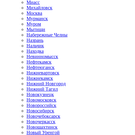
Миасс
Михайловск
Москва
Мурманск
Муром
Мытищи
Набережные Челны
Назрань
Нальчик
Находка
Невинномысск
Нефтекамск
Нефтеюганск
Нижневартовск
Нижнекамск
Нижний Новгород
Нижний Тагил
Новокузнецк
Новомосковск
Новороссийск
Новосибирск
Новочебоксарск
Новочеркасск
Новошахтинск
Новый Уренгой