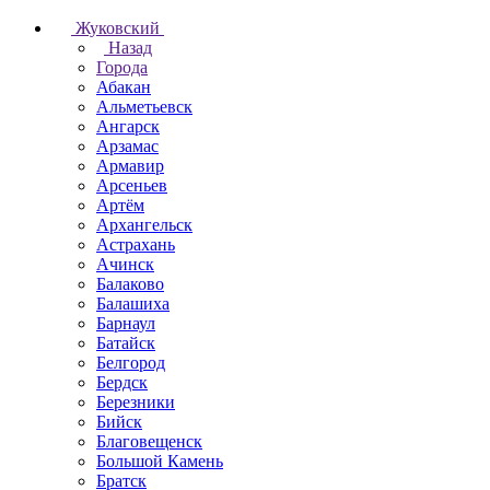
Жуковский
Назад
Города
Абакан
Альметьевск
Ангарск
Арзамас
Армавир
Арсеньев
Артём
Архангельск
Астрахань
Ачинск
Балаково
Балашиха
Барнаул
Батайск
Белгород
Бердск
Березники
Бийск
Благовещенск
Большой Камень
Братск