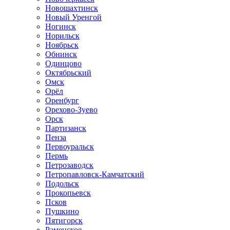
Новошахтинск
Новый Уренгой
Ногинск
Норильск
Ноябрьск
Обнинск
Одинцово
Октябрьский
Омск
Орёл
Оренбург
Орехово-Зуево
Орск
Партизанск
Пенза
Первоуральск
Пермь
Петрозаводск
Петропавловск-Камчатский
Подольск
Прокопьевск
Псков
Пушкино
Пятигорск
Раменское