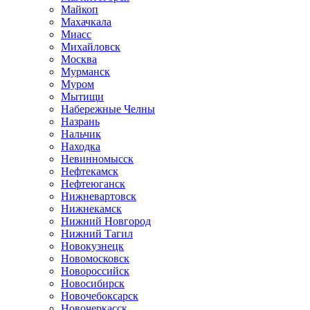
Майкоп
Махачкала
Миасс
Михайловск
Москва
Мурманск
Муром
Мытищи
Набережные Челны
Назрань
Нальчик
Находка
Невинномысск
Нефтекамск
Нефтеюганск
Нижневартовск
Нижнекамск
Нижний Новгород
Нижний Тагил
Новокузнецк
Новомосковск
Новороссийск
Новосибирск
Новочебоксарск
Новочеркасск