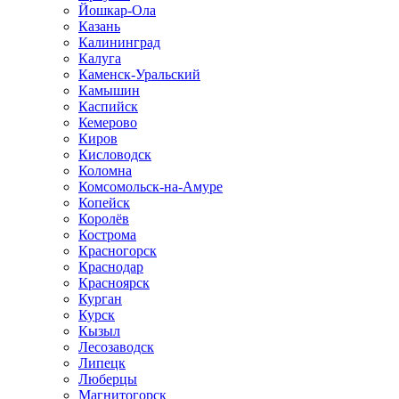
Йошкар-Ола
Казань
Калининград
Калуга
Каменск-Уральский
Камышин
Каспийск
Кемерово
Киров
Кисловодск
Коломна
Комсомольск-на-Амуре
Копейск
Королёв
Кострома
Красногорск
Краснодар
Красноярск
Курган
Курск
Кызыл
Лесозаводск
Липецк
Люберцы
Магнитогорск