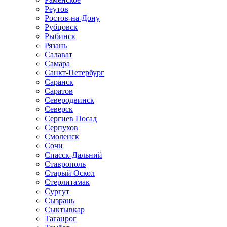
Реутов
Ростов-на-Дону
Рубцовск
Рыбинск
Рязань
Салават
Самара
Санкт-Петербург
Саранск
Саратов
Северодвинск
Северск
Сергиев Посад
Серпухов
Смоленск
Сочи
Спасск-Дальний
Ставрополь
Старый Оскол
Стерлитамак
Сургут
Сызрань
Сыктывкар
Таганрог