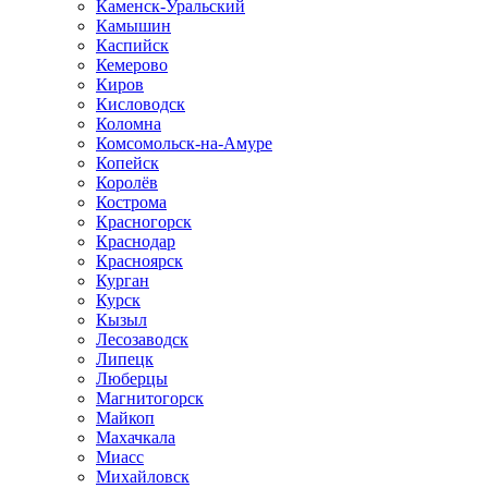
Каменск-Уральский
Камышин
Каспийск
Кемерово
Киров
Кисловодск
Коломна
Комсомольск-на-Амуре
Копейск
Королёв
Кострома
Красногорск
Краснодар
Красноярск
Курган
Курск
Кызыл
Лесозаводск
Липецк
Люберцы
Магнитогорск
Майкоп
Махачкала
Миасс
Михайловск