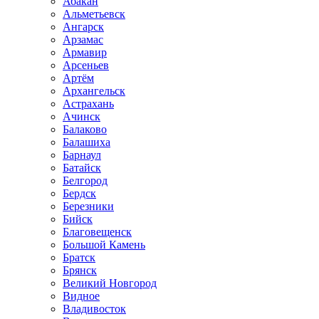
Абакан
Альметьевск
Ангарск
Арзамас
Армавир
Арсеньев
Артём
Архангельск
Астрахань
Ачинск
Балаково
Балашиха
Барнаул
Батайск
Белгород
Бердск
Березники
Бийск
Благовещенск
Большой Камень
Братск
Брянск
Великий Новгород
Видное
Владивосток