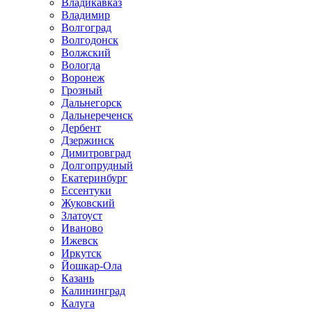
Владикавказ
Владимир
Волгоград
Волгодонск
Волжский
Вологда
Воронеж
Грозный
Дальнегорск
Дальнереченск
Дербент
Дзержинск
Димитровград
Долгопрудный
Екатеринбург
Ессентуки
Жуковский
Златоуст
Иваново
Ижевск
Иркутск
Йошкар-Ола
Казань
Калининград
Калуга